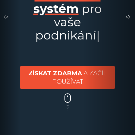
systém
pro
v
a
š
e
p
o
d
n
i
k
á
n
í
|
ZÍSKAT ZDARMA
A ZAČÍT
POUŽÍVAT