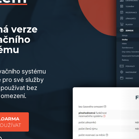
ná verze
ačního
tému
rvačního systému
pro své služby
 používat bez
 omezení.
 ZDARMA
POUŽÍVAT