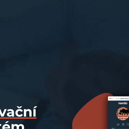
vační
tém