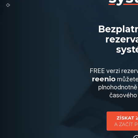
Bezplat
rezerv
sys
FREE verzi reze
reenio
můžete 
plnohodnotně
časového
ZÍSKAT
A ZAČÍT 