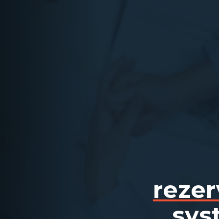
rezer
sys