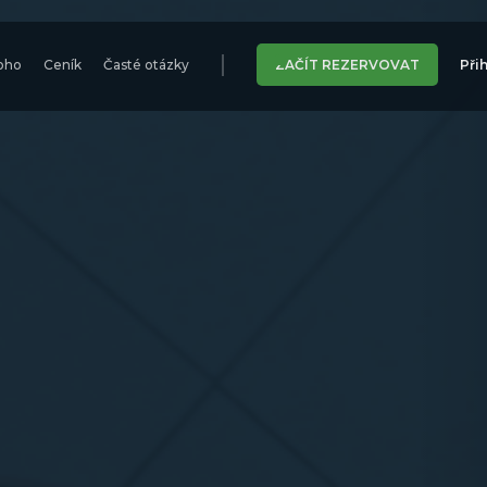
oho
Ceník
Časté otázky
ZAČÍT REZERVOVAT
Přih